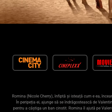
Romina (Nicole Cherry), înfiptă și isteață cum e ea, încear
În peripeția ei, ajunge să se îndrăgostească de Valentin
pentru a câștiga un ban cinstit. Romina îl ajută pe Valen