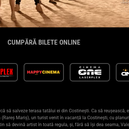
CUMPĂRĂ BILETE ONLINE
că să salveze terasa tatălui ei din Costinești. Ca să reușească, e 
 (Rareș Mariș), un turist venit în vacanță la Costinești, cu planur
tin să devină artist în toată regula, și, fără să își dea seama, 